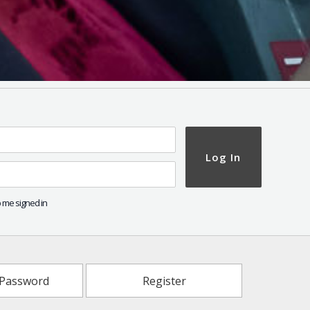
Log In
 me signed in
 Password
Register