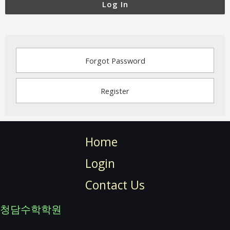
Log In
Forgot Password
Register
Home
Login
Contact Us
청담수학학원