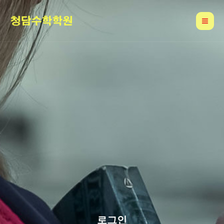
콘
Mai
텐
Me
츠
로
건
너
뛰
기
로그인