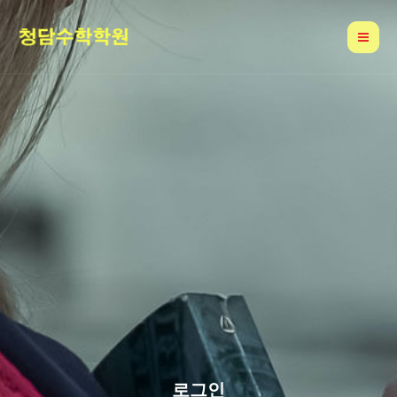
콘
Mai
텐
Me
츠
로
건
너
뛰
기
로그인