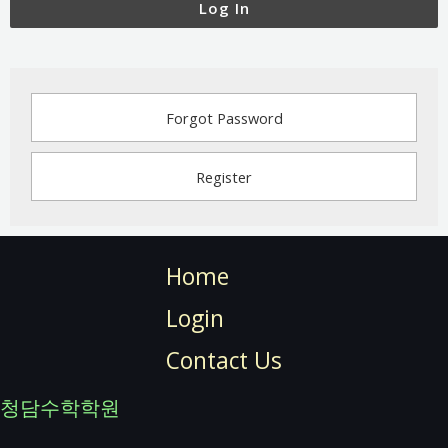
Log In
Forgot Password
Register
Home
Login
Contact Us
청담수학학원