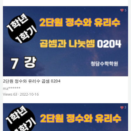
5
2단원 정수와 유리수 곱셈 0204
ma******
Views 63
·
2022-10-16
3