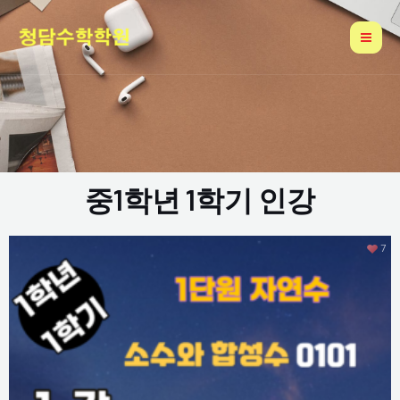
콘
Mai
텐
Me
츠
로
건
너
뛰
기
중1학년 1학기 인강
7