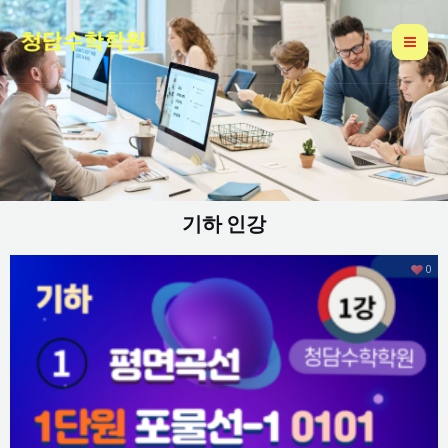
콘
Mai
텐
Me
츠
로
건
너
뛰
기
기하 인강
0